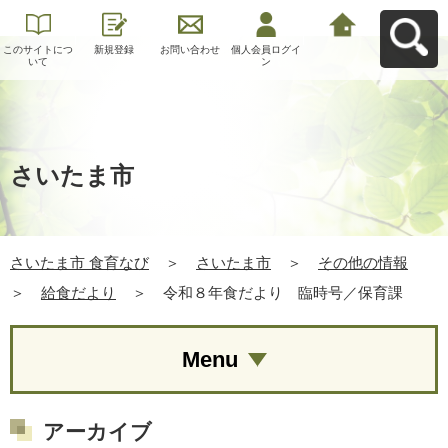
このサイトにつ
新規登録
お問い合わせ
個人会員ログイ
さいたま市 食育
いて
ン
なびへ戻る
さいたま市
さいたま市 食育なび
＞
さいたま市
＞
その他の情報
＞
給食だより
＞
令和８年食だより 臨時号／保育課
Menu
アーカイブ