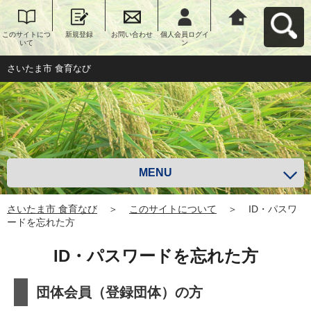
このサイトにつ
新規登録
お問い合わせ
個人会員ログイ
さいたま市 食育
いて
ン
なびへ戻る
さいたま市 食育なび
MENU
さいたま市 食育なび
＞
このサイトについて
＞
ID・パスワ
ードを忘れた方
ID・パスワードを忘れた方
団体会員（登録団体）の方