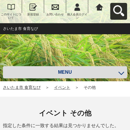
このサイトにつ
新規登録
お問い合わせ
個人会員ログイ
さいたま市 食育
いて
ン
なびへ戻る
さいたま市 食育なび
MENU
さいたま市 食育なび
＞
イベント
＞
その他
イベント その他
指定した条件に一致する結果は見つかりませんでした。