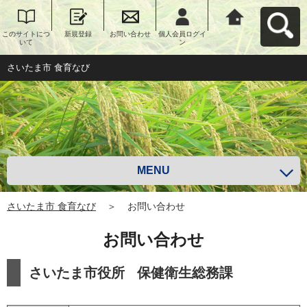
このサイトにつ
新規登録
お問い合わせ
個人会員ログイ
さいたま市 食育
いて
ン
なびへ戻る
さいたま市 食育なび
MENU
さいたま市 食育なび
＞
お問い合わせ
お問い合わせ
さいたま市役所 保健衛生総務課