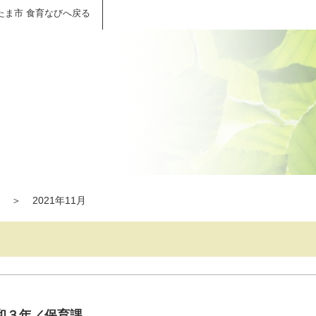
たま市 食育なびへ戻る
＞
2021年11月
和３年／保育課