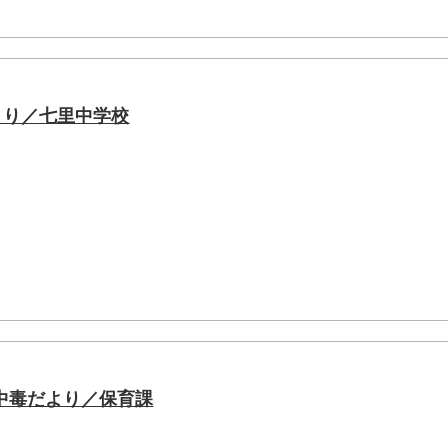
より／七里中学校
中毒だより／保育課