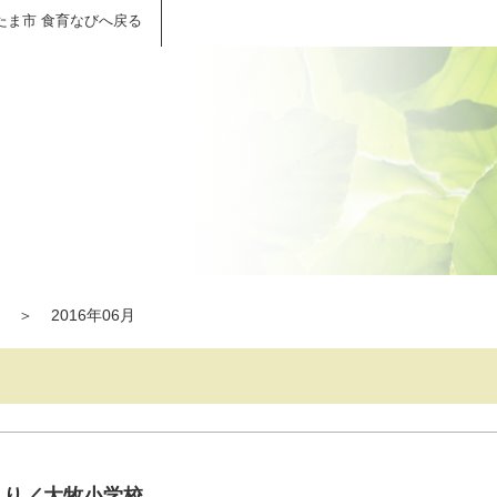
たま市 食育なびへ戻る
＞
2016年06月
より／大牧小学校