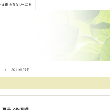
たま市 食育なびへ戻る
＞
2011年07月
 夏号／保育課