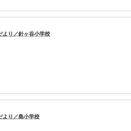
だより／針ヶ谷小学校
だより／島小学校