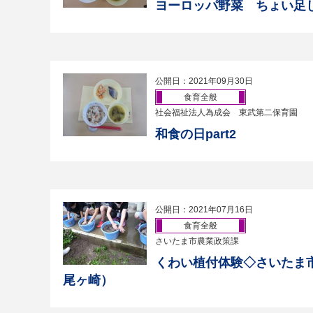
ヨーロッパ野菜 ちょい足
公開日：2021年09月30日
食育全般
社会福祉法人為成会 東武第二保育園
和食の日part2
公開日：2021年07月16日
食育全般
さいたま市農業政策課
くわい植付体験◇さいたま
尾ヶ崎）