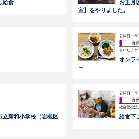
し給食
お正月
室】をやりました。
公開日：20
食
さいたま市
オンラ
～
公開日：20
食
社会福祉法
市立新和小学校（岩槻区
給食下