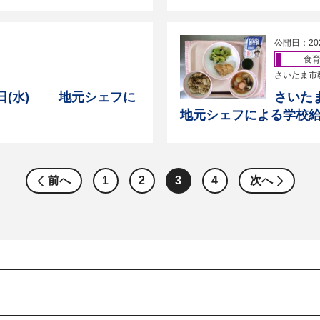
公開日：20
食
さいたま市
7日(水) 地元シェフに
さいた
地元シェフによる学校
前へ
1
2
3
4
次へ