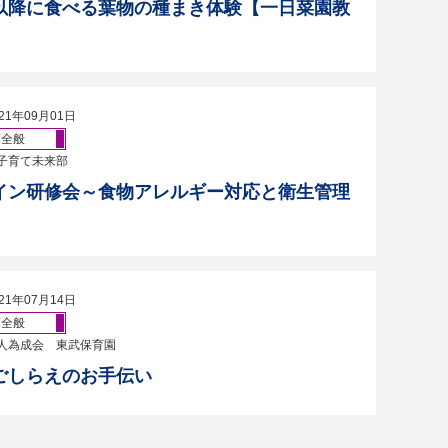
以降に食べる葉物の種まき体験【一日菜園教
21年09月01日
育全般
子育て未来部
イン研修会～食物アレルギー対応と衛生管理
21年07月14日
育全般
人為成会 東武保育園
ごしらえのお手伝い