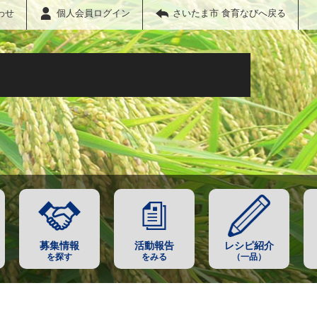
わせ
個人会員ログイン
さいたま市 食育なびへ戻る
募集情報
活動報告
レシピ紹介
を探す
をみる
（一品）