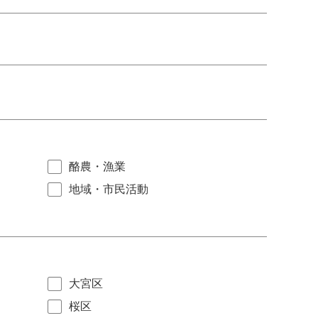
酪農・漁業
地域・市民活動
大宮区
桜区