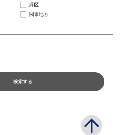
緑区
関東地方
検索する