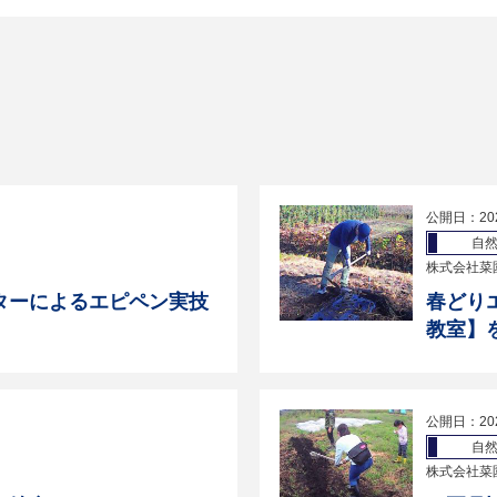
公開日：20
自
株式会社菜
ターによるエピペン実技
春どり
教室】
公開日：20
自
株式会社菜