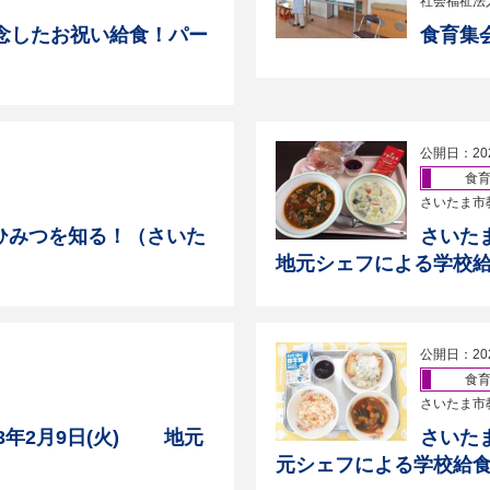
社会福祉法
念したお祝い給食！パー
食育集会
公開日：20
食
さいたま市
ひみつを知る！（さいた
さいた
地元シェフによる学校
公開日：20
食
さいたま市
3年2月9日(火) 地元
さいた
元シェフによる学校給