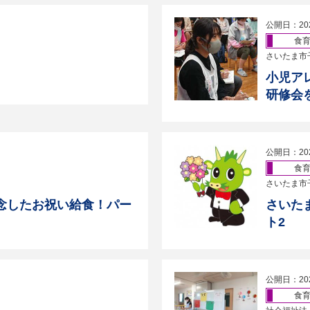
公開日：20
食
さいたま市
小児ア
研修会
公開日：20
食
さいたま市
念したお祝い給食！パー
さいた
ト2
公開日：20
食