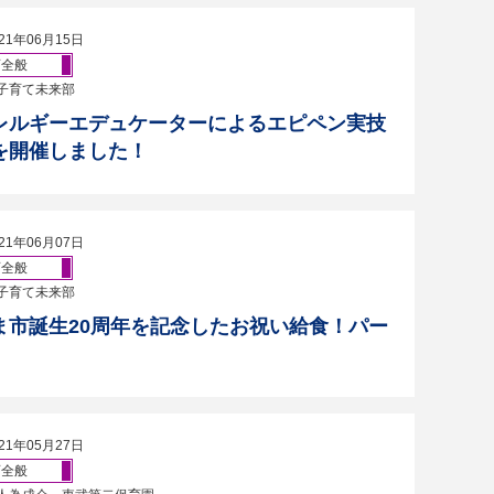
21年06月15日
育全般
子育て未来部
レルギーエデュケーターによるエピペン実技
を開催しました！
21年06月07日
育全般
子育て未来部
ま市誕生20周年を記念したお祝い給食！パー
21年05月27日
育全般