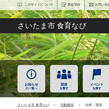
サイト内検索
このサイトについて
新規登録
お問い合
さいたま市 食育なび
お知らせ
団体
イベント
の一覧へ
を探す
を探す
さいたま市 食育なび
＞
活動報告
＞
自然・環境