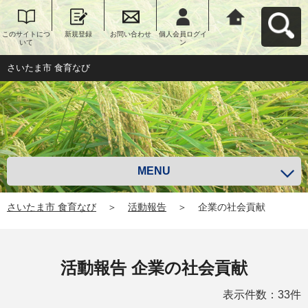
このサイトにつ
新規登録
お問い合わせ
個人会員ログイ
さいたま市 食育
いて
ン
なびへ戻る
さいたま市 食育なび
MENU
さいたま市 食育なび
＞
活動報告
＞
企業の社会貢献
活動報告 企業の社会貢献
表示件数：33件