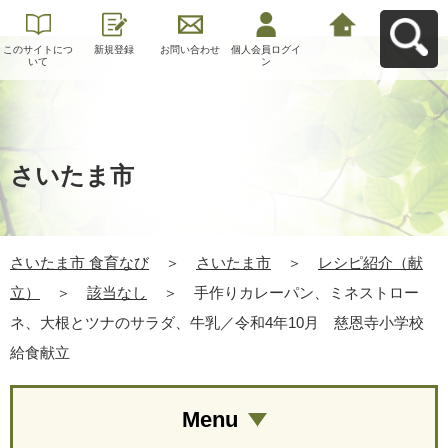
このサイトにつ
新規登録
お問い合わせ
個人会員ログイ
さいたま市 食育
いて
ン
なびへ戻る
さいたま市
さいたま市 食育なび
＞
さいたま市
＞
レシピ紹介（献
立）
＞
該当なし
＞
手作りカレーパン、ミネストロー
ネ、大根とツナのサラダ、牛乳／令和4年10月 慈恩寺小学校
給食献立
Menu