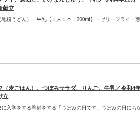
食献立
地粉うどん）・牛乳【１人１本：200ml】・ゼリーフライ・
フ（麦ごはん）、つぼみサラダ、りんご、牛乳／令和4年
献立
校に入学をする準備をする「つぼみの日です。つぼみの日にち