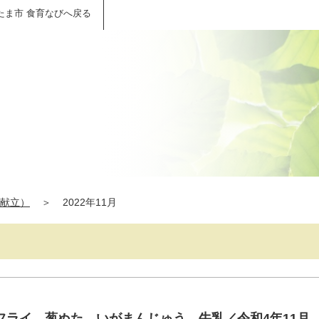
たま市 食育なびへ戻る
献立）
＞
2022年11月
フライ、葱ぬた、いがまんじゅう、牛乳／令和4年11月