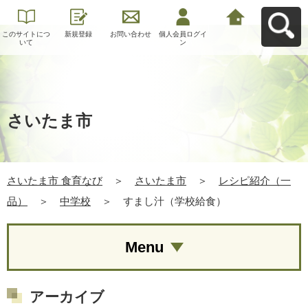
このサイトにつ
新規登録
お問い合わせ
個人会員ログイ
さいたま市 食育
いて
ン
なびへ戻る
さいたま市
さいたま市 食育なび
＞
さいたま市
＞
レシピ紹介（一
品）
＞
中学校
＞
すまし汁（学校給食）
Menu
アーカイブ