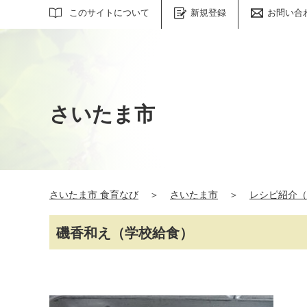
サイト内検索
このサイトについて
新規登録
お問い合
さいたま市
さいたま市 食育なび
＞
さいたま市
＞
レシピ紹介（
磯香和え（学校給食）