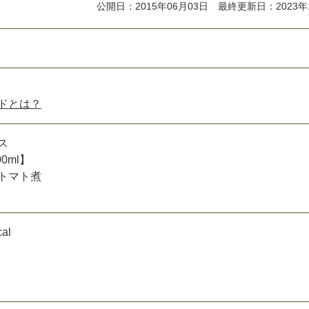
公開日：2015年06月03日 最終更新日：2023年
ドとは？
ス
0
0
m
l
】
ト
マ
ト
煮
c
a
l