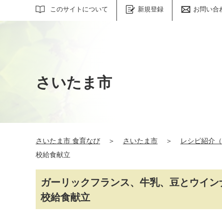
サイト内検索
このサイトについて
新規登録
お問い合
さいたま市
さいたま市 食育なび
＞
さいたま市
＞
レシピ紹介（
校給食献立
ガーリックフランス、牛乳、豆とウイン
校給食献立