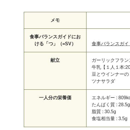
メモ
食事バランスガイドにお
ける「つ」（=SV）
食事バランスガイ
献立
ガ
ー
リ
ッ
ク
フ
ラ
ン
牛
乳
【
１
人
１
本
:
2
豆
と
ウ
イ
ン
ナ
ー
の
ツ
ナ
サ
ラ
ダ
一人分の栄養価
エ
ネ
ル
ギ
ー
:
8
0
9
k
た
ん
ぱ
く
質
:
2
8
.
5
g
マイメディア検索
脂
質
:
3
0
.
5
g
食
塩
相
当
量
:
3
.
5
g