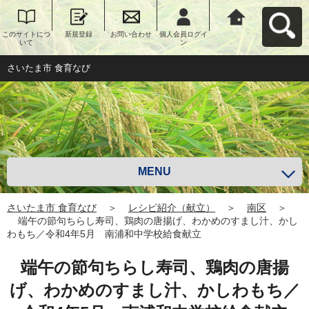
このサイトにつ
新規登録
お問い合わせ
個人会員ログイ
さいたま市 食育
いて
ン
なびへ戻る
さいたま市 食育なび
MENU
さいたま市 食育なび
＞
レシピ紹介（献立）
＞
南区
＞
端午の節句ちらし寿司、鶏肉の唐揚げ、わかめのすまし汁、かし
わもち／令和4年5月 南浦和中学校給食献立
端午の節句ちらし寿司、鶏肉の唐揚
げ、わかめのすまし汁、かしわもち／