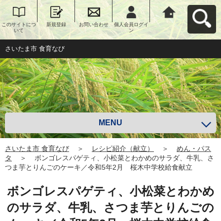
このサイトにつ
新規登録
お問い合わせ
個人会員ログイ
さいたま市 食育
いて
ン
なびへ戻る
さいたま市 食育なび
MENU
さいたま市 食育なび
＞
レシピ紹介（献立）
＞
めん・パス
タ
＞
ボンゴレスパゲティ、小松菜とわかめのサラダ、牛乳、さ
つま芋とりんごのケーキ／令和5年2月 桜木中学校給食献立
ボンゴレスパゲティ、小松菜とわかめ
のサラダ、牛乳、さつま芋とりんごの