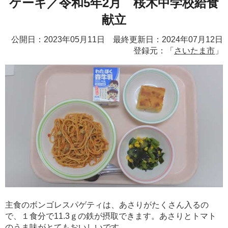
ケーキ／令和5年2月 桜木中学校給食
献立
公開日：2023年05月11日 最終更新日：2024年07月12日
登録元：「
さいたま市
」
主食のボンゴレスパゲティは、あさりがたくさん入るの
で、１食分で11.3ｇの鉄が摂取できます。あさりとトマト
のうま味がとてもおいしいです。