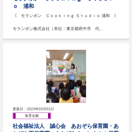
ｏ 浦和
《 モランボン Ｃｏｏｋｉｎｇ Ｓｔｕｄｉｏ 浦和 》
モランボン株式会社（本社：東京都府中市 代...
更新日：2023年03月01日
食育全般
社会福祉法人 誠心会 あおぞら保育園・あ