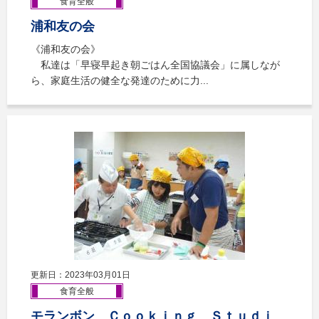
食育全般
浦和友の会
《浦和友の会》
私達は「早寝早起き朝ごはん全国協議会」に属しなが
ら、家庭生活の健全な発達のために力...
更新日：2023年03月01日
食育全般
モランボン Ｃｏｏｋｉｎｇ Ｓｔｕｄｉ