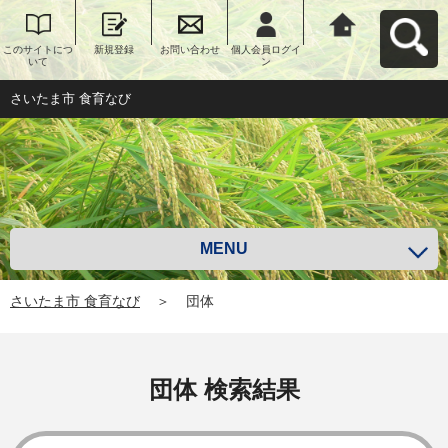
このサイトにつ
新規登録
お問い合わせ
個人会員ログイ
さいたま市 食育
いて
ン
なびへ戻る
さいたま市 食育なび
MENU
さいたま市 食育なび
＞
団体
団体 検索結果