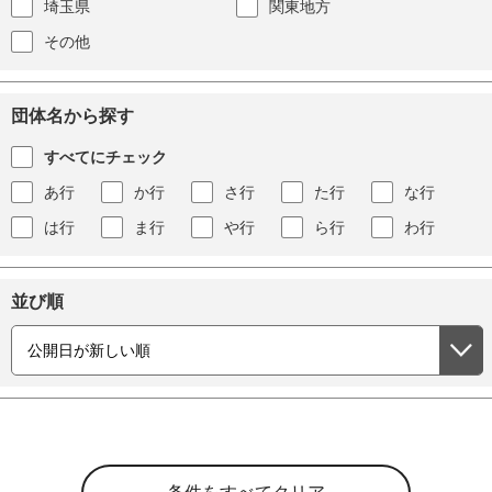
埼玉県
関東地方
その他
団体名から探す
すべてにチェック
あ行
か行
さ行
た行
な行
は行
ま行
や行
ら行
わ行
並び順