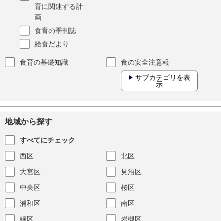
育に関連する計
画
食育の季刊誌
給食だより
食育の基礎知識
食の安全注意報
サブカテゴリを表
示
地域から探す
すべてにチェック
西区
北区
大宮区
見沼区
中央区
桜区
浦和区
南区
緑区
岩槻区