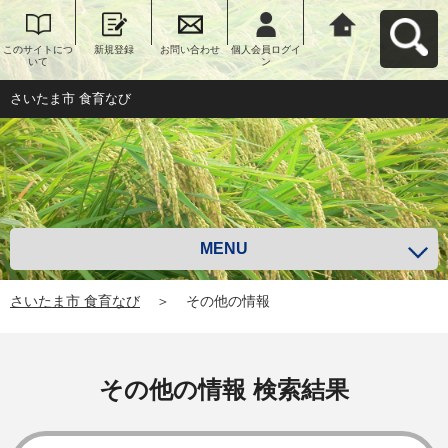
このサイトにつ
新規登録
お問い合わせ
個人会員ログイ
さいたま市 食育
いて
ン
なびへ戻る
さいたま市 食育なび
MENU
さいたま市 食育なび
＞
その他の情報
その他の情報 検索結果