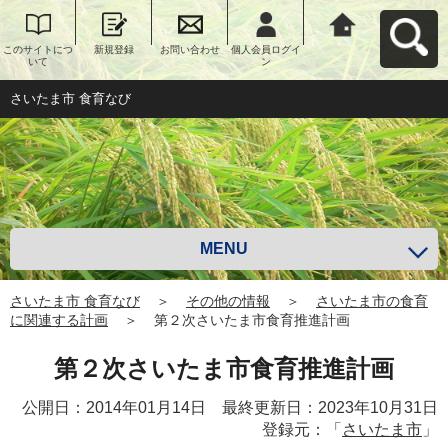
このサイトにつ
新規登録
お問い合わせ
個人会員ログイ
さいたま市 食育
いて
ン
なびへ戻る
さいたま市 食育なび
MENU
さいたま市 食育なび
＞
その他の情報
＞
さいたま市の食育
に関連する計画
＞
第２次さいたま市食育推進計画
第２次さいたま市食育推進計画
公開日：2014年01月14日 最終更新日：2023年10月31日
登録元：「
さいたま市
」