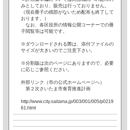
み
と
し
て
お
り
、
販
売
は
行
っ
て
お
り
ま
せ
ん
。
（
現
在
冊
子
の
残
部
が
な
い
た
め
配
布
も
終
了
し
て
お
り
ま
す
。
）
な
お
、
各
区
役
所
の
情
報
公
開
コ
ー
ナ
ー
で
の
冊
子
閲
覧
等
は
可
能
で
す
。
※
ダ
ウ
ン
ロ
ー
ド
さ
れ
る
際
は
、
添
付
フ
ァ
イ
ル
の
サ
イ
ズ
が
大
き
い
の
で
ご
注
意
下
さ
い
。
※
分
割
版
は
次
の
ペ
ー
ジ
に
あ
り
ま
す
の
で
、
必
要
に
応
じ
ご
参
照
く
だ
さ
い
。
外
部
リ
ン
ク
（
市
の
公
式
ホ
ー
ム
ペ
ー
ジ
へ
）
第
２
次
さ
い
た
ま
市
食
育
推
進
計
画
h
t
t
p
:
/
/
w
w
w
.
c
i
t
y
.
s
a
i
t
a
m
a
.
j
p
/
0
0
3
/
0
0
1
/
0
0
5
/
p
0
2
1
9
6
1
.
h
t
m
l