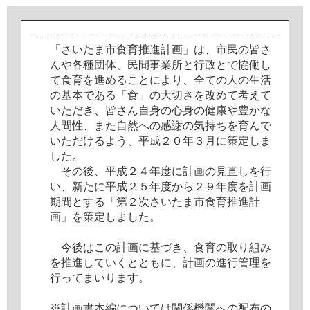
「
さ
い
た
ま
市
食
育
推
進
計
画
」
は
、
市
民
の
皆
さ
ん
や
各
種
団
体
、
民
間
事
業
所
と
行
政
と
で
協
働
し
て
食
育
を
進
め
る
こ
と
に
よ
り
、
全
て
の
人
の
生
活
の
基
本
で
あ
る
「
食
」
の
大
切
さ
を
改
め
て
考
え
て
い
た
だ
き
、
皆
さ
ん
自
身
の
心
身
の
健
康
や
豊
か
な
人
間
性
、
ま
た
自
然
へ
の
感
謝
の
気
持
ち
を
育
ん
で
い
た
だ
け
る
よ
う
、
平
成
２
０
年
３
月
に
策
定
し
ま
し
た
。
そ
の
後
、
平
成
２
４
年
度
に
計
画
の
見
直
し
を
行
い
、
新
た
に
平
成
２
５
年
度
か
ら
２
９
年
度
を
計
画
期
間
と
す
る
「
第
２
次
さ
い
た
ま
市
食
育
推
進
計
画
」
を
策
定
し
ま
し
た
。
今
後
は
こ
の
計
画
に
基
づ
き
、
食
育
の
取
り
組
み
を
推
進
し
て
い
く
と
と
も
に
、
計
画
の
進
行
管
理
を
行
っ
て
ま
い
り
ま
す
。
※
計
画
書
本
編
に
つ
い
て
は
関
係
機
関
へ
の
配
布
の