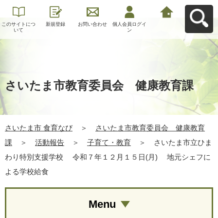
このサイトにつ
新規登録
お問い合わせ
個人会員ログイ
さいたま市 食育
いて
ン
なびへ戻る
さいたま市教育委員会 健康教育課
さいたま市 食育なび
＞
さいたま市教育委員会 健康教育
課
＞
活動報告
＞
子育て・教育
＞
さいたま市立ひま
わり特別支援学校 令和７年１２月１５日(月) 地元シェフに
よる学校給食
Menu