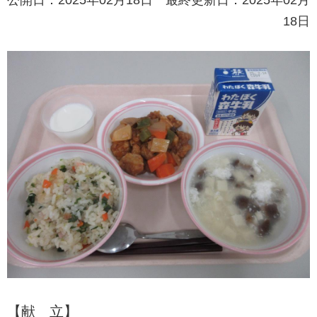
18日
【献 立】