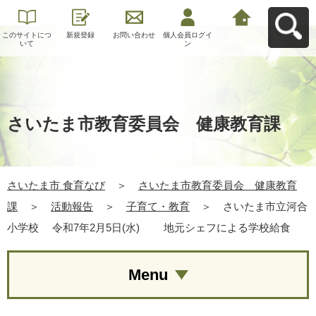
このサイトにつ
新規登録
お問い合わせ
個人会員ログイ
さいたま市 食育
いて
ン
なびへ戻る
さいたま市教育委員会 健康教育課
さいたま市 食育なび
＞
さいたま市教育委員会 健康教育
課
＞
活動報告
＞
子育て・教育
＞
さいたま市立河合
小学校 令和7年2月5日(水) 地元シェフによる学校給食
Menu