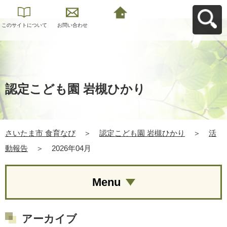
このサイトについて
お問い合わせ
さいたま市 食育なび
へ戻る
認定こども園 岩槻ひかり
さいたま市 食育なび
＞
認定こども園 岩槻ひかり
＞
活
動報告
＞
2026年04月
Menu
アーカイブ