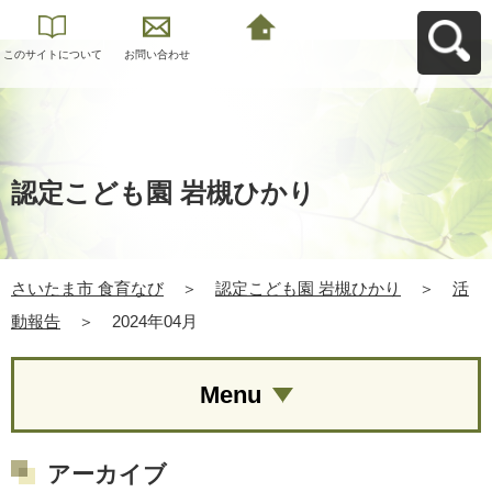
このサイトについて
お問い合わせ
さいたま市 食育なび
へ戻る
認定こども園 岩槻ひかり
さいたま市 食育なび
＞
認定こども園 岩槻ひかり
＞
活
動報告
＞
2024年04月
Menu
アーカイブ