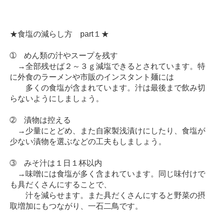
★食塩の減らし方 part１★
➀ めん類の汁やスープを残す
→全部残せば２～３ｇ減塩できるとされています。特
に外食のラーメンや市販のインスタント麺には
多くの食塩が含まれています。汁は最後まで飲み切
らないようにしましょう。
➁ 漬物は控える
→少量にとどめ、また自家製浅漬けにしたり、食塩が
少ない漬物を選ぶなどの工夫もしましょう。
➂ みそ汁は１日１杯以内
→味噌には食塩が多く含まれています。同じ味付けで
も具だくさんにすることで、
汁を減らせます。また具だくさんにすると野菜の摂
取増加にもつながり、一石二鳥です。