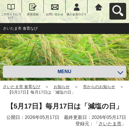
このサイトにつ
新規登録
お問い合わせ
個人会員ログイ
さいたま市 食育
いて
ン
なびへ戻る
さいたま市 食育なび
MENU
さいたま市 食育なび
＞
お知らせ
＞
市からのお知らせ
＞
【5月17日】毎月17日は「減塩の日」
【5月17日】毎月17日は「減塩の日」
公開日：2026年05月17日 最終更新日：2026年05月17日
登録元：「
さいたま市
」