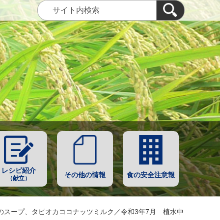
レシピ紹介
その他の情報
食の安全注意報
（献立）
のスープ、タピオカココナッツミルク／令和3年7月 植水中