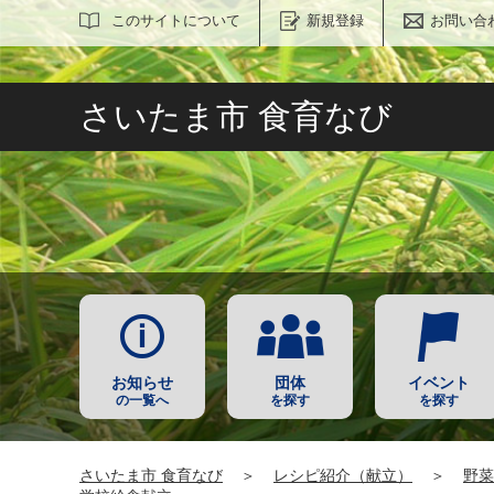
サイト内検索
このサイトについて
新規登録
お問い合
さいたま市 食育なび
お知らせ
団体
イベント
の一覧へ
を探す
を探す
さいたま市 食育なび
＞
レシピ紹介（献立）
＞
野菜