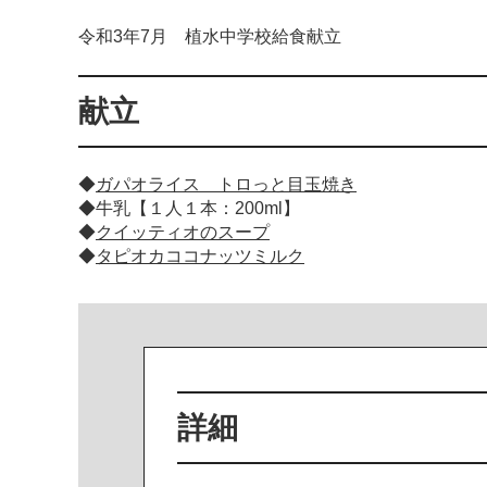
令和3年7月 植水中学校給食献立
献立
◆
ガパオライス トロっと目玉焼き
◆牛乳【１人１本：200ml】
◆
クイッティオのスープ
◆
タピオカココナッツミルク
詳細