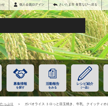
わせ
個人会員ログイン
さいたま市 食育なびへ戻る
募集情報
活動報告
レシピ紹介
を探す
をみる
（一品）
たっぷり
＞
ガパオライス トロっと目玉焼き、牛乳、クイッティオ