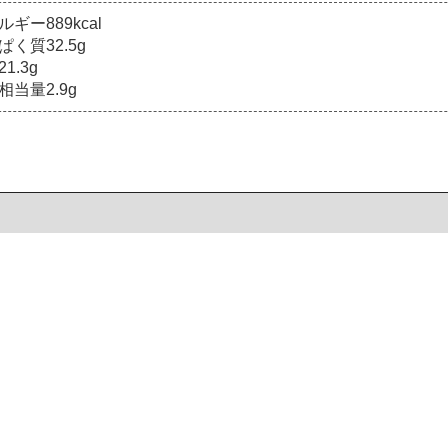
ギー889kcal
ぱく質32.5g
1.3g
相当量2.9g
。