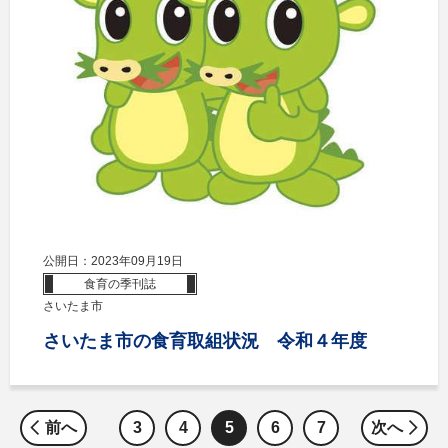
公開日：2023年09月19日
食育の季刊誌
さいたま市
さいたま市の食育取組状況 令和４年度
前へ
3
4
5
6
7
次へ