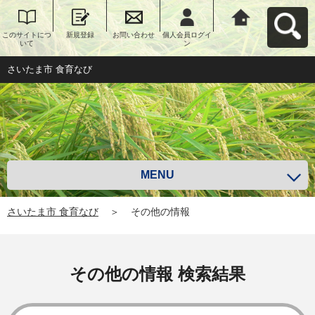
このサイトにつ
新規登録
お問い合わせ
個人会員ログイ
さいたま市 食育
いて
ン
なびへ戻る
さいたま市 食育なび
MENU
さいたま市 食育なび
＞
その他の情報
その他の情報 検索結果