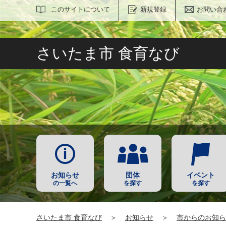
サイト内検索
このサイトについて
新規登録
お問い合
さいたま市 食育なび
お知らせ
団体
イベント
の一覧へ
を探す
を探す
さいたま市 食育なび
＞
お知らせ
＞
市からのお知ら