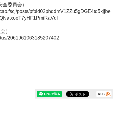
品安全委員会）
/cao.fscj/posts/pfbid02phddmV1ZZu5gDGE4tq5kjjbe
QNatxoeT7yHF1PmiRaVdl
員会）
tatus/2061961063185207402