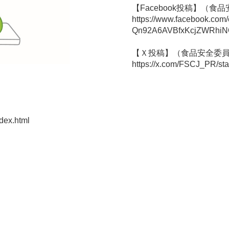
【Facebook投稿】（食
https://www.facebook.com
Qn92A6AVBfxKcjZWRhiN
【Ｘ投稿】（食品安全委
https://x.com/FSCJ_PR/s
ndex.html
。