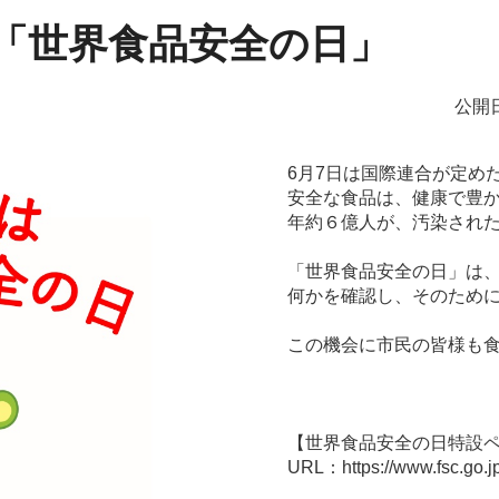
は「世界食品安全の日」
公開日
6月7日は国際連合が定め
安全な食品は、健康で豊
年約６億人が、汚染され
「世界食品安全の日」は
何かを確認し、そのため
この機会に市民の皆様も
【世界食品安全の日特設
URL：https://www.fsc.go.jp