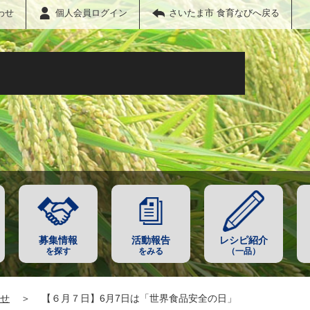
わせ
個人会員ログイン
さいたま市 食育なびへ戻る
募集情報
活動報告
レシピ紹介
を探す
をみる
（一品）
せ
＞
【６月７日】6月7日は「世界食品安全の日」