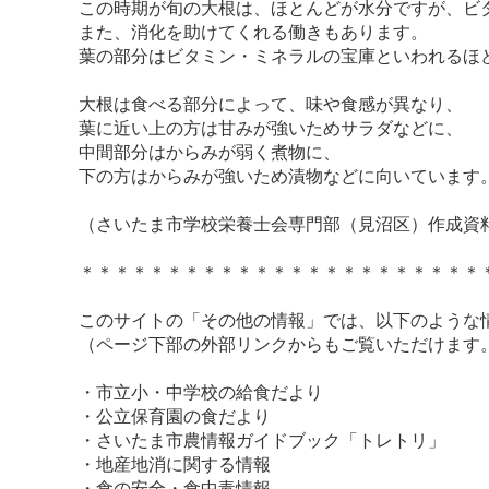
この時期が旬の大根は、ほとんどが水分ですが、ビ
また、消化を助けてくれる働きもあります。
葉の部分はビタミン・ミネラルの宝庫といわれるほ
大根は食べる部分によって、味や食感が異なり、
葉に近い上の方は甘みが強いためサラダなどに、
中間部分はからみが弱く煮物に、
下の方はからみが強いため漬物などに向いています
（さいたま市学校栄養士会専門部（見沼区）作成資
＊＊＊＊＊＊＊＊＊＊＊＊＊＊＊＊＊＊＊＊＊＊＊
このサイトの「その他の情報」では、以下のような
（ページ下部の外部リンクからもご覧いただけます
・市立小・中学校の給食だより
・公立保育園の食だより
・さいたま市農情報ガイドブック「トレトリ」
・地産地消に関する情報
・食の安全・食中毒情報