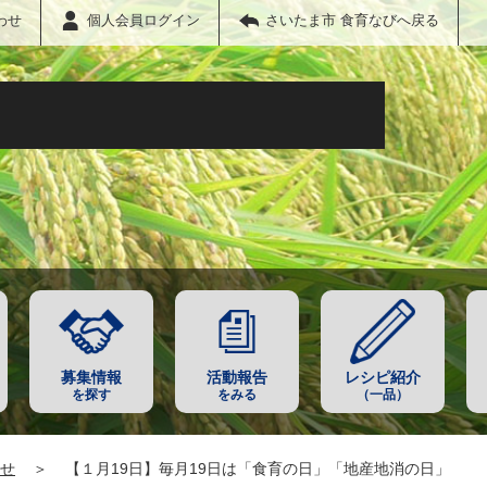
わせ
個人会員ログイン
さいたま市 食育なびへ戻る
募集情報
活動報告
レシピ紹介
を探す
をみる
（一品）
せ
＞
【１月19日】毎月19日は「食育の日」「地産地消の日」