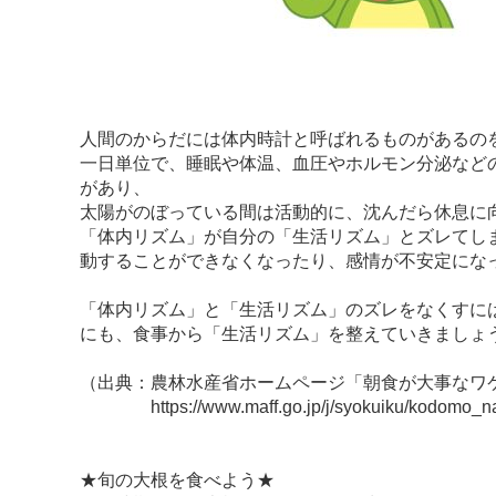
人間のからだには体内時計と呼ばれるものがあるの
一日単位で、睡眠や体温、血圧やホルモン分泌など
があり、
太陽がのぼっている間は活動的に、沈んだら休息に
「体内リズム」が自分の「生活リズム」とズレてし
動することができなくなったり、感情が不安定にな
「体内リズム」と「生活リズム」のズレをなくすに
にも、食事から「生活リズム」を整えていきましょ
（出典：農林水産省ホームページ「朝食が大事なワ
https://www.maff.go.jp/j/syokuiku/kodomo_nav
★旬の大根を食べよう★