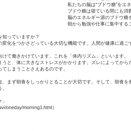
私たちの脳は“ブドウ糖”をエ
ブドウ糖は寝ている間にも消
脳のエネルギー源のブドウ糖
朝から勉強や仕事に集中する
を知っていますか？
の変化をつかさどっている大切な機能です。人間が健康に過ご
向けて働きかけています。これを「体内リズム」といいます。
まうと、体に大きなストレスがかかります。ズレによってから
ってしまうことさえあるのです。
は、まず朝食をしっかりとることが大切です。そして、朝食を
う。
ケ」
i/oneday/morning1.html）