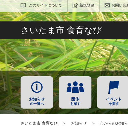
サイト内検索
このサイトについて
新規登録
お問い合
さいたま市 食育なび
お知らせ
団体
イベント
の一覧へ
を探す
を探す
さいたま市 食育なび
＞
お知らせ
＞
市からのお知ら