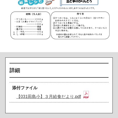
詳細
添付ファイル
【031田島小】３月給食だより.pdf