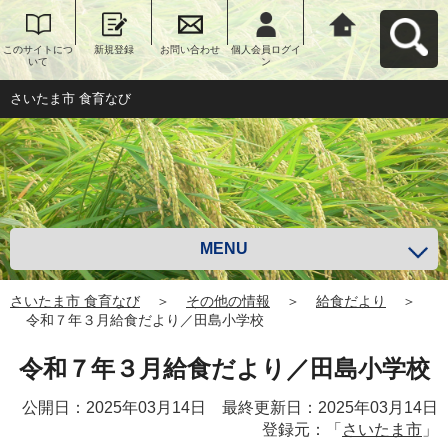
このサイトにつ
新規登録
お問い合わせ
個人会員ログイ
さいたま市 食育
いて
ン
なびへ戻る
さいたま市 食育なび
MENU
さいたま市 食育なび
＞
その他の情報
＞
給食だより
＞
令和７年３月給食だより／田島小学校
令和７年３月給食だより／田島小学校
公開日：2025年03月14日 最終更新日：2025年03月14日
登録元：「
さいたま市
」