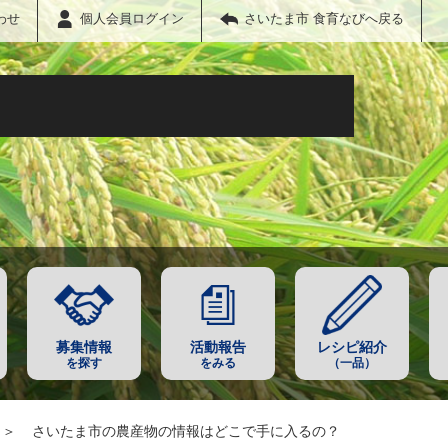
わせ
個人会員ログイン
さいたま市 食育なびへ戻る
募集情報
活動報告
レシピ紹介
を探す
をみる
（一品）
＞
さいたま市の農産物の情報はどこで手に入るの？