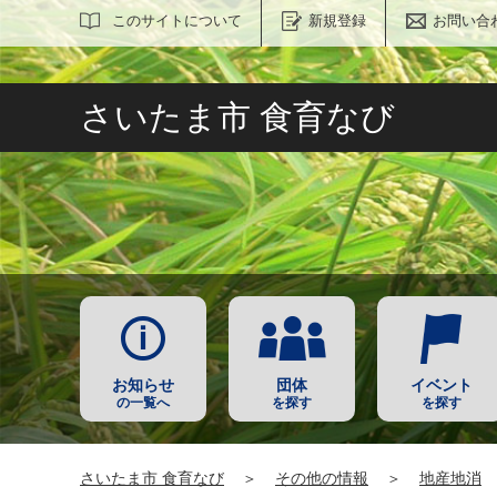
サイト内検索
このサイトについて
新規登録
お問い合
さいたま市 食育なび
お知らせ
団体
イベント
の一覧へ
を探す
を探す
さいたま市 食育なび
＞
その他の情報
＞
地産地消