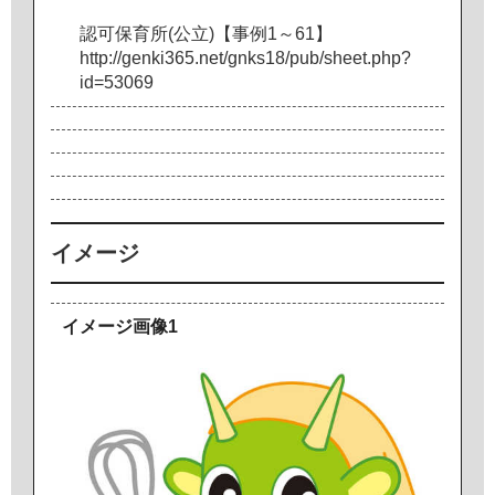
認
可
保
育
所
(
公
立
)
【
事
例
1
～
6
1
】
h
t
t
p
:
/
/
g
e
n
k
i
3
6
5
.
n
e
t
/
g
n
k
s
1
8
/
p
u
b
/
s
h
e
e
t
.
p
h
p
?
i
d
=
5
3
0
6
9
イメージ
イメージ画像1