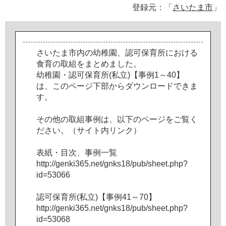
登録元：「
さいたま市
」
さ
い
た
ま
市
内
の
幼
稚
園
、
認
可
保
育
所
に
お
け
る
食
育
の
取
組
を
ま
と
め
ま
し
た
。
幼
稚
園
・
認
可
保
育
所
(
私
立
)
【
事
例
1
～
4
0
】
は
、
こ
の
ペ
ー
ジ
下
部
か
ら
ダ
ウ
ン
ロ
ー
ド
で
き
ま
す
。
そ
の
他
の
取
組
事
例
は
、
以
下
の
ペ
ー
ジ
を
ご
覧
く
だ
さ
い
。
（
サ
イ
ト
内
リ
ン
ク
）
表
紙
・
目
次
、
事
例
一
覧
h
t
t
p
:
/
/
g
e
n
k
i
3
6
5
.
n
e
t
/
g
n
k
s
1
8
/
p
u
b
/
s
h
e
e
t
.
p
h
p
?
i
d
=
5
3
0
6
6
認
可
保
育
所
(
私
立
)
【
事
例
4
1
～
7
0
】
h
t
t
p
:
/
/
g
e
n
k
i
3
6
5
.
n
e
t
/
g
n
k
s
1
8
/
p
u
b
/
s
h
e
e
t
.
p
h
p
?
i
d
=
5
3
0
6
8