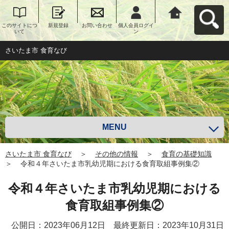
このサイトにつ
新規登録
お問い合わせ
個人会員ログイ
さいたま市 食育
いて
ン
なびへ戻る
さいたま市 食育なび
MENU
さいたま市 食育なび
＞
その他の情報
＞
食育の基礎知識
＞
令和４年さいたま市乳幼児期における食育取組事例集②
令和４年さいたま市乳幼児期における
食育取組事例集②
公開日：2023年06月12日 最終更新日：2023年10月31日