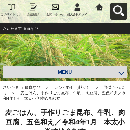
このサイトにつ
新規登録
お問い合わせ
個人会員ログイ
さいたま市 食育
いて
ン
なびへ戻る
さいたま市 食育なび
MENU
さいたま市 食育なび
＞
レシピ紹介（献立）
＞
野菜たっぷ
り
＞
麦ごはん、手作りごま昆布、牛乳、肉豆腐、五色和え／令
和4年1月 本太小学校給食献立
麦ごはん、手作りごま昆布、牛乳、肉
豆腐、五色和え／令和4年1月 本太小