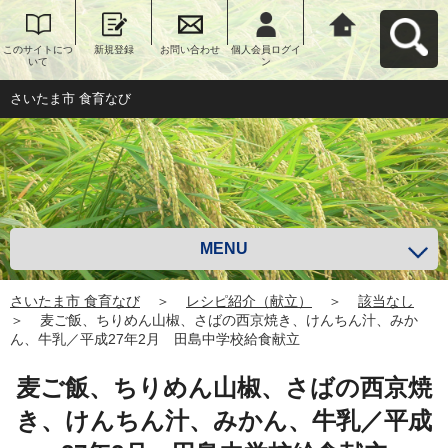
このサイトにつ
新規登録
お問い合わせ
個人会員ログイ
さいたま市 食育
いて
ン
なびへ戻る
さいたま市 食育なび
MENU
さいたま市 食育なび
＞
レシピ紹介（献立）
＞
該当なし
＞
麦ご飯、ちりめん山椒、さばの西京焼き、けんちん汁、みか
ん、牛乳／平成27年2月 田島中学校給食献立
麦ご飯、ちりめん山椒、さばの西京焼
き、けんちん汁、みかん、牛乳／平成