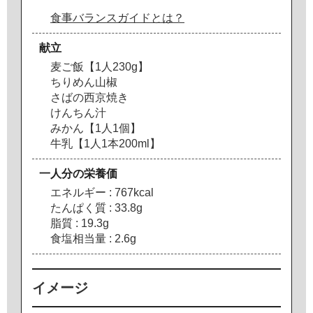
食事バランスガイドとは？
献立
麦
ご
飯
【
1
人
2
3
0
g
】
ち
り
め
ん
山
椒
さ
ば
の
西
京
焼
き
け
ん
ち
ん
汁
み
か
ん
【
1
人
1
個
】
牛
乳
【
1
人
1
本
2
0
0
m
l
】
一人分の栄養価
エ
ネ
ル
ギ
ー
:
7
6
7
k
c
a
l
た
ん
ぱ
く
質
:
3
3
.
8
g
脂
質
:
1
9
.
3
g
食
塩
相
当
量
:
2
.
6
g
イメージ