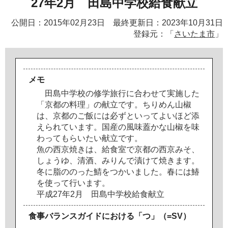
27年2月 田島中学校給食献立
公開日：2015年02月23日 最終更新日：2023年10月31日
登録元：「
さいたま市
」
メモ
田
島
中
学
校
の
修
学
旅
行
に
合
わ
せ
て
実
施
し
た
「
京
都
の
料
理
」
の
献
立
で
す
。
ち
り
め
ん
山
椒
は
、
京
都
の
ご
飯
に
は
必
ず
と
い
っ
て
よ
い
ほ
ど
添
え
ら
れ
て
い
ま
す
。
国
産
の
風
味
蓋
か
な
山
椒
を
味
わ
っ
て
も
ら
い
た
い
献
立
で
す
。
魚
の
西
京
焼
き
は
、
給
食
室
で
京
都
の
西
京
み
そ
、
し
ょ
う
ゆ
、
清
酒
、
み
り
ん
で
漬
け
て
焼
き
ま
す
。
冬
に
脂
の
の
っ
た
鯖
を
つ
か
い
ま
し
た
。
春
に
は
鰆
を
使
っ
て
行
い
ま
す
。
平
成
2
7
年
2
月
田
島
中
学
校
給
食
献
立
食事バランスガイドにおける「つ」（=SV）