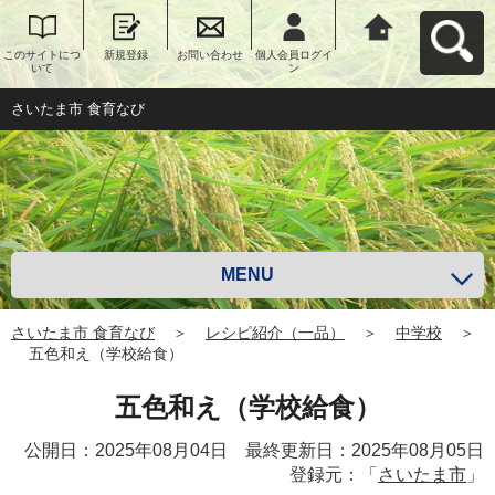
このサイトにつ
新規登録
お問い合わせ
個人会員ログイ
さいたま市 食育
いて
ン
なびへ戻る
さいたま市 食育なび
MENU
さいたま市 食育なび
＞
レシピ紹介（一品）
＞
中学校
＞
五色和え（学校給食）
五色和え（学校給食）
公開日：2025年08月04日 最終更新日：2025年08月05日
登録元：「
さいたま市
」