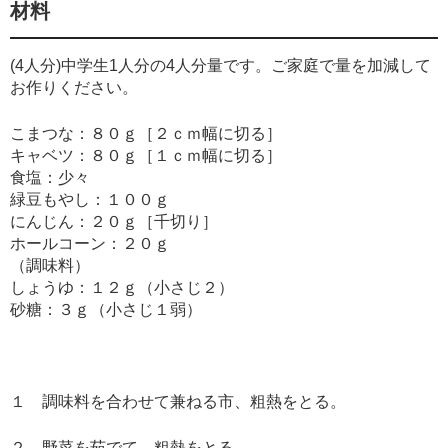
材料
(4人分)中学生1人分の4人分量です。ご家庭で量を加減して
お作りください。
こまつな：８０ｇ［２ｃｍ幅に切る］
キャベツ：８０ｇ［１ｃｍ幅に切る］
食塩：少々
緑豆もやし：１００ｇ
にんじん：２０ｇ［千切り］
ホールコーン：２０ｇ
（調味料）
しょうゆ：１２ｇ（小さじ２）
砂糖：３ｇ（小さじ１弱）
１ 調味料を合わせて兼ねる市、粗熱をとる。
２ 野菜を茹でて、粗熱をとる。