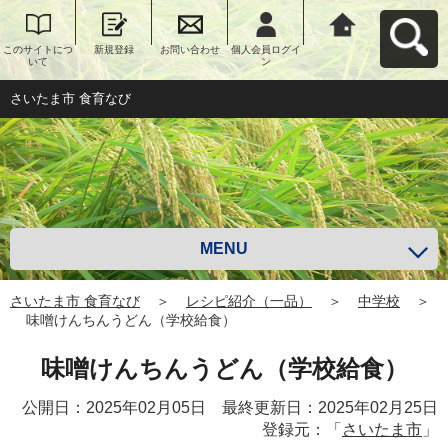
このサイトにつ
新規登録
お問い合わせ
個人会員ログイ
さいたま市 食育
いて
ン
なびへ戻る
さいたま市 食育なび
MENU
さいたま市 食育なび
＞
レシピ紹介（一品）
＞
中学校
＞
味噌けんちんうどん（学校給食）
味噌けんちんうどん（学校給食）
公開日：2025年02月05日 最終更新日：2025年02月25日
登録元：「
さいたま市
」