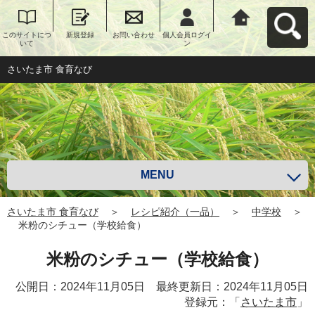
このサイトにつ
新規登録
お問い合わせ
個人会員ログイ
さいたま市 食育
いて
ン
なびへ戻る
さいたま市 食育なび
MENU
さいたま市 食育なび
＞
レシピ紹介（一品）
＞
中学校
＞
米粉のシチュー（学校給食）
米粉のシチュー（学校給食）
公開日：2024年11月05日 最終更新日：2024年11月05日
登録元：「
さいたま市
」