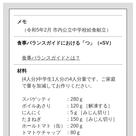
メモ
（
令
和
5
年
2
月
市
内
公
立
中
学
校
給
食
献
立
）
食事バランスガイドにおける「つ」（=SV）
食事バランスガイドとは？
材料
(
4
人
分
)
中
学
生
1
人
分
の
4
人
分
量
で
す
。
ご
家
庭
で
量
を
加
減
し
て
お
作
り
く
だ
さ
い
。
ス
パ
ゲ
ッ
テ
ィ
：
2
8
0
ｇ
ボ
イ
ル
あ
さ
り
：
1
2
0
ｇ
［
解
凍
す
る
］
に
ん
に
く
：
5
ｇ
［
み
じ
ん
切
り
］
た
ま
ね
ぎ
：
1
5
0
ｇ
［
み
じ
ん
切
り
］
ホ
ー
ル
ト
マ
ト
（
缶
）
：
2
0
0
ｇ
ト
マ
ト
ケ
チ
ャ
ッ
プ
：
8
0
ｇ