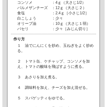
コ
ン
ソ
メ
：
4
ｇ
（
大
さ
じ
1
/
2
）
パ
ル
メ
ザ
ン
チ
ー
ズ
：
1
2
ｇ
（
大
さ
じ
２
）
食
塩
：
2
.
4
ｇ
［
小
さ
じ
1
/
2
］
白
こ
し
ょ
う
：
少
々
オ
リ
ー
ブ
油
：
1
0
ｇ
（
大
さ
じ
１
弱
）
パ
セ
リ
：
少
々
［
み
じ
ん
切
り
］
作り方
１
油
で
に
ん
に
く
を
炒
め
、
玉
ね
ぎ
を
よ
く
炒
め
る
。
２
ト
マ
ト
缶
、
ケ
チ
ャ
ッ
プ
、
コ
ン
ソ
メ
を
加
え
、
ト
マ
ト
の
酸
味
を
飛
ば
す
よ
う
に
煮
る
。
３
あ
さ
り
を
加
え
煮
る
。
４
調
味
料
を
加
え
、
チ
ー
ズ
を
加
え
混
ぜ
る
。
５
ス
パ
ゲ
ッ
テ
ィ
を
ゆ
で
る
。