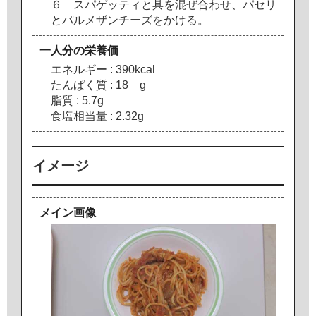
６
ス
パ
ゲ
ッ
テ
ィ
と
具
を
混
ぜ
合
わ
せ
、
パ
セ
リ
と
パ
ル
メ
ザ
ン
チ
ー
ズ
を
か
け
る
。
一人分の栄養価
エ
ネ
ル
ギ
ー
:
3
9
0
k
c
a
l
た
ん
ぱ
く
質
:
1
8
g
脂
質
:
5
.
7
g
食
塩
相
当
量
:
2
.
3
2
g
イメージ
メイン画像