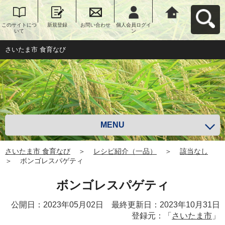
このサイトにつ
新規登録
お問い合わせ
個人会員ログイ
さいたま市 食育
いて
ン
なびへ戻る
さいたま市 食育なび
MENU
さいたま市 食育なび
＞
レシピ紹介（一品）
＞
該当なし
＞
ボンゴレスパゲティ
ボンゴレスパゲティ
公開日：2023年05月02日 最終更新日：2023年10月31日
登録元：「
さいたま市
」