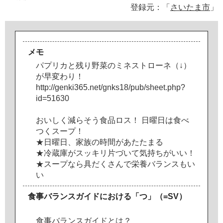
登録元：「
さいたま市
」
メモ
パ
プ
リ
カ
と
残
り
野
菜
の
ミ
ネ
ス
ト
ロ
ー
ネ
（
↓
）
が
早
変
わ
り
！
h
t
t
p
:
/
/
g
e
n
k
i
3
6
5
.
n
e
t
/
g
n
k
s
1
8
/
p
u
b
/
s
h
e
e
t
.
p
h
p
?
i
d
=
5
1
6
3
0
お
い
し
く
減
ら
そ
う
食
品
ロ
ス
！
日
曜
日
は
食
べ
つ
く
ス
ー
プ
！
★
日
曜
日
、
家
族
の
時
間
が
あ
た
た
ま
る
★
冷
蔵
庫
が
ス
ッ
キ
リ
片
づ
い
て
気
持
ち
が
い
い
！
★
ス
ー
プ
な
ら
具
だ
く
さ
ん
で
栄
養
バ
ラ
ン
ス
も
い
い
食事バランスガイドにおける「つ」（=SV）
食事バランスガイドとは？