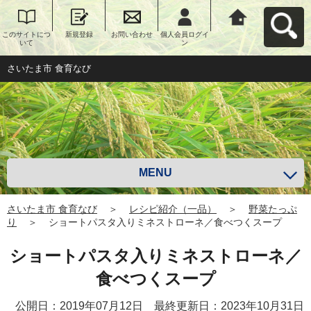
このサイトにつ
新規登録
お問い合わせ
個人会員ログイ
さいたま市 食育
いて
ン
なびへ戻る
さいたま市 食育なび
MENU
さいたま市 食育なび
＞
レシピ紹介（一品）
＞
野菜たっぷ
り
＞
ショートパスタ入りミネストローネ／食べつくスープ
ショートパスタ入りミネストローネ／
食べつくスープ
公開日：2019年07月12日 最終更新日：2023年10月31日