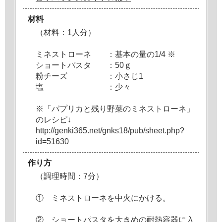
材料
（
材
料
：
1
人
分
）
ミ
ネ
ス
ト
ロ
ー
ネ
：
基
本
の
量
の
1
/
4
※
シ
ョ
ー
ト
パ
ス
タ
：
5
0
ｇ
粉
チ
ー
ズ
：
小
さ
じ
1
塩
：
少
々
※
「
パ
プ
リ
カ
と
残
り
野
菜
の
ミ
ネ
ス
ト
ロ
ー
ネ
」
の
レ
シ
ピ
↓
h
t
t
p
:
/
/
g
e
n
k
i
3
6
5
.
n
e
t
/
g
n
k
s
1
8
/
p
u
b
/
s
h
e
e
t
.
p
h
p
?
i
d
=
5
1
6
3
0
作り方
（
調
理
時
間
：
7
分
）
①
ミ
ネ
ス
ト
ロ
ー
ネ
を
中
火
に
か
け
る
。
②
シ
ョ
ー
ト
パ
ス
タ
を
大
き
め
の
耐
熱
容
器
に
入