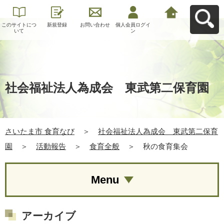
このサイトにつ
新規登録
お問い合わせ
個人会員ログイ
さいたま市 食育
いて
ン
なびへ戻る
社会福祉法人為成会 東武第二保育園
さいたま市 食育なび
＞
社会福祉法人為成会 東武第二保育
園
＞
活動報告
＞
食育全般
＞
秋の食育集会
Menu
アーカイブ