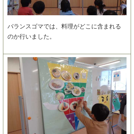
バ
ラ
ン
ス
ゴ
マ
で
は
、
料
理
が
ど
こ
に
含
ま
れ
る
の
か
行
い
ま
し
た
。