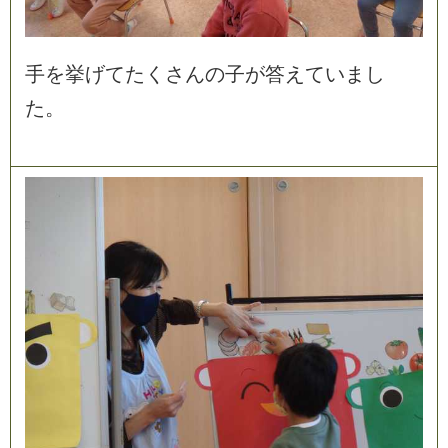
手
を
挙
げ
て
た
く
さ
ん
の
子
が
答
え
て
い
ま
し
た
。