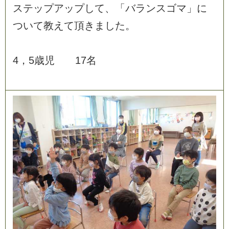
ス
テ
ッ
プ
ア
ッ
プ
し
て
、
「
バ
ラ
ン
ス
ゴ
マ
」
に
つ
い
て
教
え
て
頂
き
ま
し
た
。
4
，
5
歳
児
1
7
名