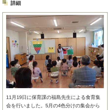
詳細
1
1
月
1
9
日
に
保
育
課
の
福
島
先
生
に
よ
る
食
育
集
会
を
行
い
ま
し
た
。
5
月
の
4
色
分
け
の
集
会
か
ら