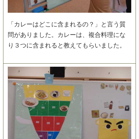
「
カ
レ
ー
は
ど
こ
に
含
ま
れ
る
の
？
」
と
言
う
質
問
が
あ
り
ま
し
た
。
カ
レ
ー
は
、
複
合
料
理
に
な
り
３
つ
に
含
ま
れ
る
と
教
え
て
も
ら
い
ま
し
た
。