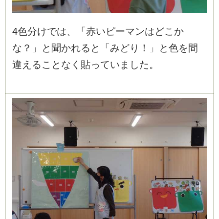
4
色
分
け
で
は
、
「
赤
い
ピ
ー
マ
ン
は
ど
こ
か
な
？
」
と
聞
か
れ
る
と
「
み
ど
り
！
」
と
色
を
間
違
え
る
こ
と
な
く
貼
っ
て
い
ま
し
た
。