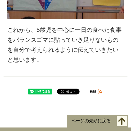
こ
れ
か
ら
、
5
歳
児
を
中
心
に
一
日
の
食
べ
た
食
事
を
バ
ラ
ン
ス
ゴ
マ
に
貼
っ
て
い
き
足
り
な
い
も
の
を
自
分
で
考
え
ら
れ
る
よ
う
に
伝
え
て
い
き
た
い
と
思
い
ま
す
。
ページの先頭に戻る