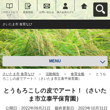
このサイトにつ
新規登録
お問い合わせ
個人会員ログイ
さいたま市 食育
いて
ン
なびへ戻る
さいたま市 食育なび
MENU
さいたま市 食育なび
＞
活動報告
＞
食育全般
＞
とうも
ろこしの皮でアート！（さいたま市立泰平保育園）
とうもろこしの皮でアート！（さいた
ま市立泰平保育園）
公開日：2022年09月21日 最終更新日：2023年10月31日