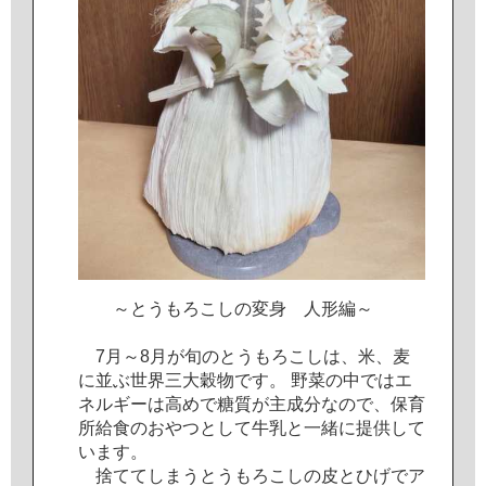
～
と
う
も
ろ
こ
し
の
変
身
人
形
編
～
7
月
～
8
月
が
旬
の
と
う
も
ろ
こ
し
は
、
米
、
麦
に
並
ぶ
世
界
三
大
穀
物
で
す
。
野
菜
の
中
で
は
エ
ネ
ル
ギ
ー
は
高
め
で
糖
質
が
主
成
分
な
の
で
、
保
育
所
給
食
の
お
や
つ
と
し
て
牛
乳
と
一
緒
に
提
供
し
て
い
ま
す
。
捨
て
て
し
ま
う
と
う
も
ろ
こ
し
の
皮
と
ひ
げ
で
ア