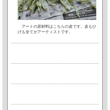
ア
ー
ト
の
原
材
料
は
こ
ち
ら
の
皮
で
す
。
皮
も
ひ
げ
も
全
て
が
ア
ー
テ
ィ
ス
ト
で
す
。