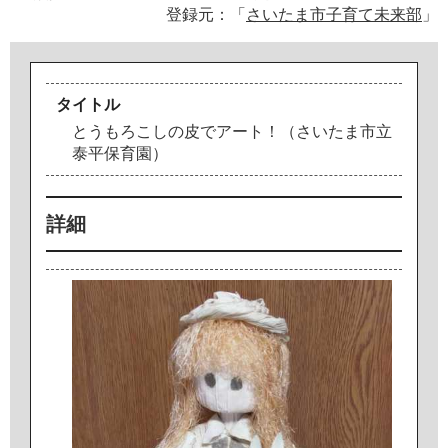
登録元：「
さいたま市子育て未来部
」
タイトル
と
う
も
ろ
こ
し
の
皮
で
ア
ー
ト
！
（
さ
い
た
ま
市
立
泰
平
保
育
園
）
詳細