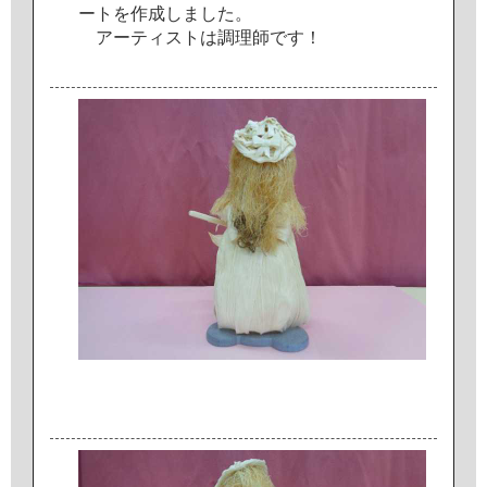
ー
ト
を
作
成
し
ま
し
た
。
ア
ー
テ
ィ
ス
ト
は
調
理
師
で
す
！