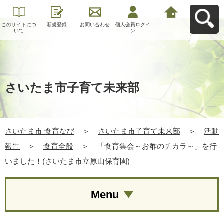
このサイトにつ
新規登録
お問い合わせ
個人会員ログイ
さいたま市 食育
いて
ン
なびへ戻る
さいたま市子育て未来部
さいたま市 食育なび
＞
さいたま市子育て未来部
＞
活動
報告
＞
食育全般
＞
「食育集会～お酢のチカラ～」を行
いました！(さいたま市立原山保育園)
Menu