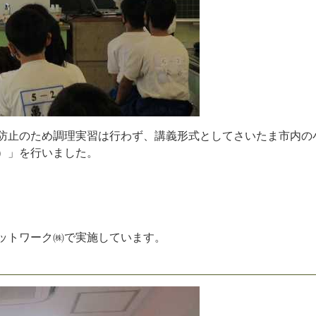
防
止
の
た
め
調
理
実
習
は
行
わ
ず
、
講
義
形
式
と
し
て
さ
い
た
ま
市
内
の
）
」
を
行
い
ま
し
た
。
ッ
ト
ワ
ー
ク
㈱
で
実
施
し
て
い
ま
す
。