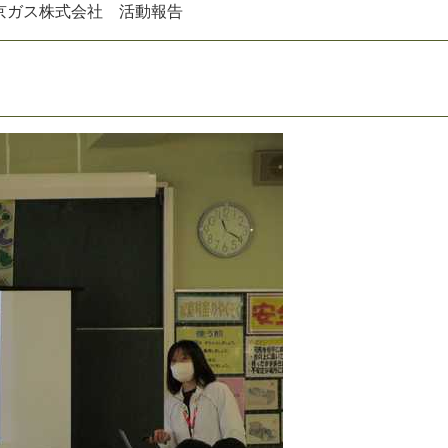
京
ガ
ス
株
式
会
社
活
動
報
告