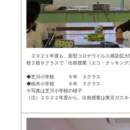
２
０
２
１
年
度
も
、
新
型
コ
ロ
ナ
ウ
イ
ル
ス
感
染
拡
大
校
２
校
６
ク
ラ
ス
で
「
出
前
授
業
（
エ
コ
・
ク
ッ
キ
ン
グ
◆
芝
川
小
学
校
５
年
３
ク
ラ
ス
◆
桜
木
小
学
校
５
年
３
ク
ラ
ス
※
写
真
は
芝
川
小
学
校
の
様
子
（
注
）
２
０
２
２
年
度
か
ら
、
出
前
授
業
は
東
京
ガ
ス
ネ