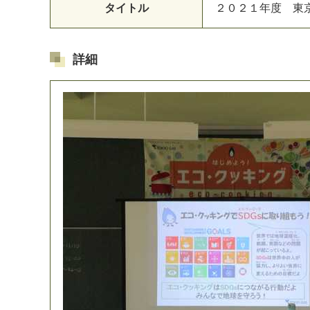
タイトル
２
０
２
１
年
度
東
詳細
マイメディア検索