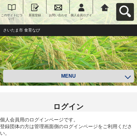
このサイトにつ
新規登録
お問い合わせ
個人会員ログイ
さいたま市 食育
いて
ン
なびへ戻る
さいたま市 食育なび
MENU
ログイン
個人会員用のログインページです。
登録団体の方は管理画面側のログインページをご利用くださ
い。