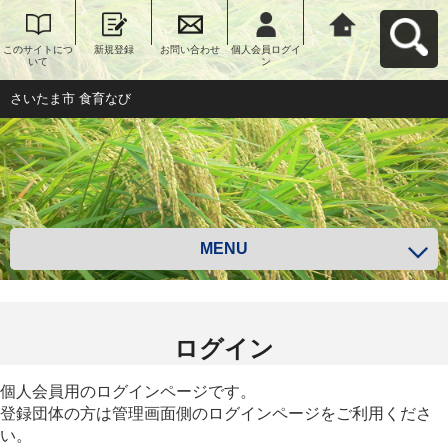
このサイトにつ
新規登録
お問い合わせ
個人会員ログイ
さいたま市 食育
いて
ン
なびへ戻る
さいたま市 食育なび
MENU
ログイン
個人会員用のログインページです。
登録団体の方は管理画面側のログインページをご利用くださ
い。