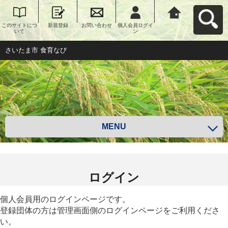
このサイトにつ
新規登録
お問い合わせ
個人会員ログイ
さいたま市 食育
いて
ン
なびへ戻る
さいたま市 食育なび
MENU
ログイン
個人会員用のログインページです。
登録団体の方は管理画面側のログインページをご利用くださ
い。