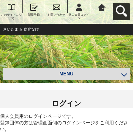
このサイトにつ
新規登録
お問い合わせ
個人会員ログイ
さいたま市 食育
いて
ン
なびへ戻る
さいたま市 食育なび
MENU
ログイン
個人会員用のログインページです。
登録団体の方は管理画面側のログインページをご利用くださ
い。