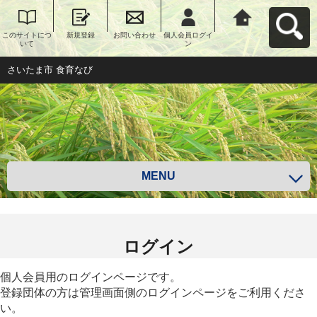
このサイトにつ
新規登録
お問い合わせ
個人会員ログイ
さいたま市 食育
いて
ン
なびへ戻る
さいたま市 食育なび
MENU
ログイン
個人会員用のログインページです。
登録団体の方は管理画面側のログインページをご利用くださ
い。