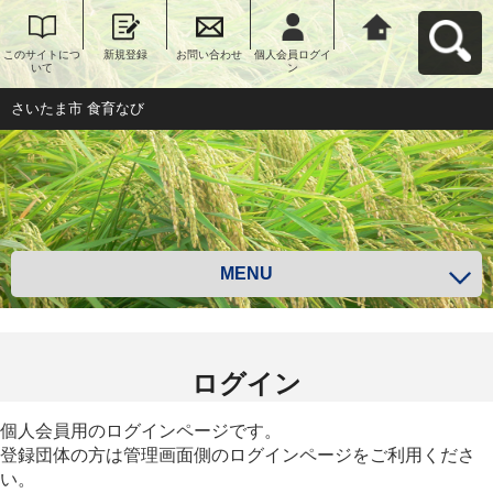
このサイトにつ
新規登録
お問い合わせ
個人会員ログイ
さいたま市 食育
いて
ン
なびへ戻る
さいたま市 食育なび
MENU
ログイン
個人会員用のログインページです。
登録団体の方は管理画面側のログインページをご利用くださ
い。