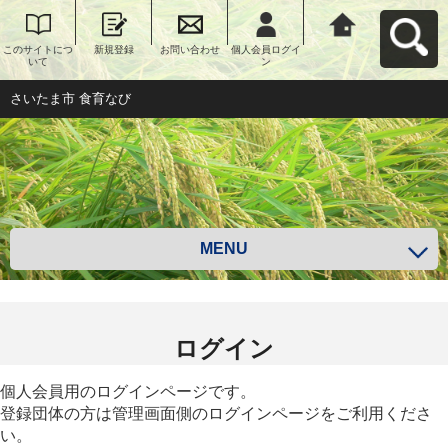
このサイトにつ
新規登録
お問い合わせ
個人会員ログイ
さいたま市 食育
いて
ン
なびへ戻る
さいたま市 食育なび
MENU
ログイン
個人会員用のログインページです。
登録団体の方は管理画面側のログインページをご利用くださ
い。