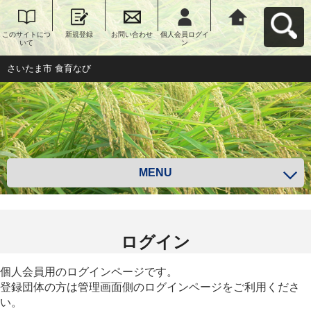
このサイトにつ
新規登録
お問い合わせ
個人会員ログイ
さいたま市 食育
いて
ン
なびへ戻る
さいたま市 食育なび
MENU
ログイン
個人会員用のログインページです。
登録団体の方は管理画面側のログインページをご利用くださ
い。